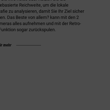
ebasierte Reichweite, um die lokale
fie zu analysieren, damit Sie Ihr Ziel sicher
hen. Das Beste von allem? kann mit den 2
eras alles aufnehmen und mit der Retro-
Funktion sogar zurückspulen.
ir mehr
NUNG
700-WH-AKKU
T-MOBILE