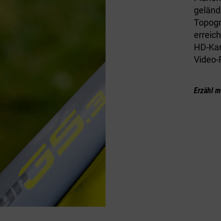
geländ
Topogra
erreic
HD-Kam
Video-
Erzähl m
RTE
FITNESS
NAVIGATION
FERNBEDIE