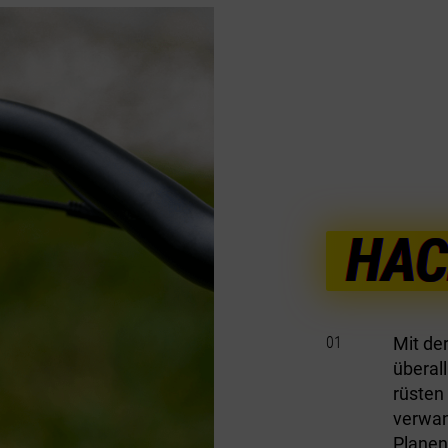
HAC
Mit de
überal
rüsten
verwan
Planen